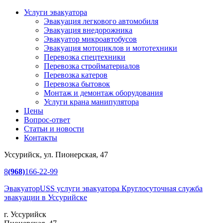
Услуги эвакуатора
Эвакуация легкового автомобиля
Эвакуация
внедорожника
Эвакуатор
микроавтобусов
Эвакуация
мотоциклов и мототехники
Перевозка
спецтехники
Перевозка
стройматериалов
Перевозка
катеров
Перевозка
бытовок
Монтаж и демонтаж оборудования
Услуги крана манипулятора
Цены
Вопрос-ответ
Статьи и новости
Контакты
Уссурийск, ул. Пионерская, 47
8
(968)
166-22-99
Эвакуатор
USS
услуги эвакуатора
Круглосуточная служба
эвакуации в Уссурийске
г. Уссурийск