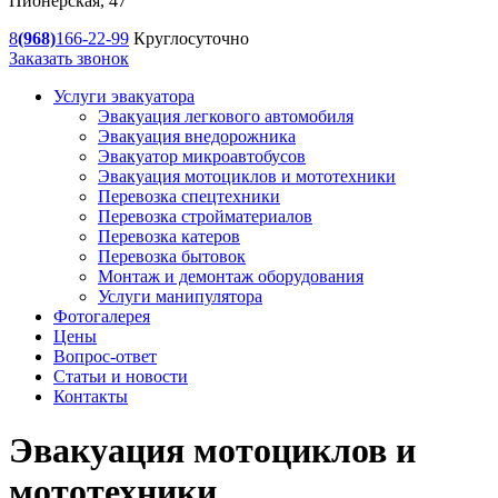
Пионерская, 47
8
(968)
166-22-99
Круглосуточно
Заказать звонок
Услуги эвакуатора
Эвакуация легкового автомобиля
Эвакуация
внедорожника
Эвакуатор
микроавтобусов
Эвакуация
мотоциклов и мототехники
Перевозка
спецтехники
Перевозка
стройматериалов
Перевозка
катеров
Перевозка
бытовок
Монтаж и демонтаж оборудования
Услуги манипулятора
Фотогалерея
Цены
Вопрос-ответ
Статьи и новости
Контакты
Эвакуация
мотоциклов и
мототехники