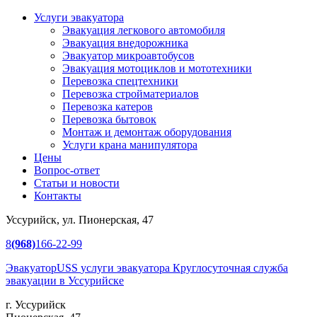
Услуги эвакуатора
Эвакуация легкового автомобиля
Эвакуация
внедорожника
Эвакуатор
микроавтобусов
Эвакуация
мотоциклов и мототехники
Перевозка
спецтехники
Перевозка
стройматериалов
Перевозка
катеров
Перевозка
бытовок
Монтаж и демонтаж оборудования
Услуги крана манипулятора
Цены
Вопрос-ответ
Статьи и новости
Контакты
Уссурийск, ул. Пионерская, 47
8
(968)
166-22-99
Эвакуатор
USS
услуги эвакуатора
Круглосуточная служба
эвакуации в Уссурийске
г. Уссурийск